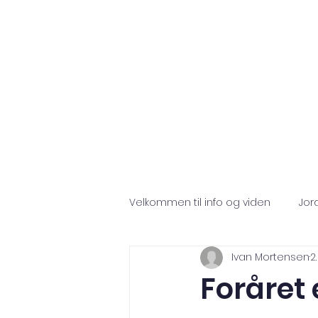
Forside
IMO
Velkommen til info og viden
Jor
Ivan Mortensen
2
Foråret 