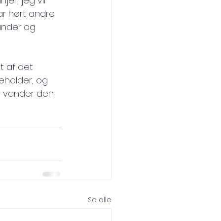
er, jeg vil 
ar hørt andre 
vander og 
 af det 
eholder, og 
e vander den 
Se alle