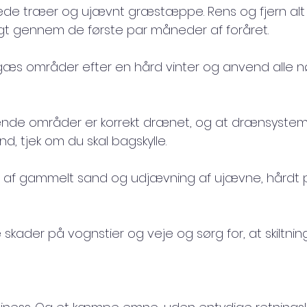
ede træer og ujævnt græstæppe. Rens og fjern alt 
ligt gennem de første par måneder af foråret.
ngæs områder efter en hård vinter og anvend alle 
gende områder er korrekt drænet, og at drænsystemer
nd, tjek om du skal bagskylle.
ng af gammelt sand og udjævning af ujævne, hårdt 
skader på vognstier og veje og sørg for, at skiltni