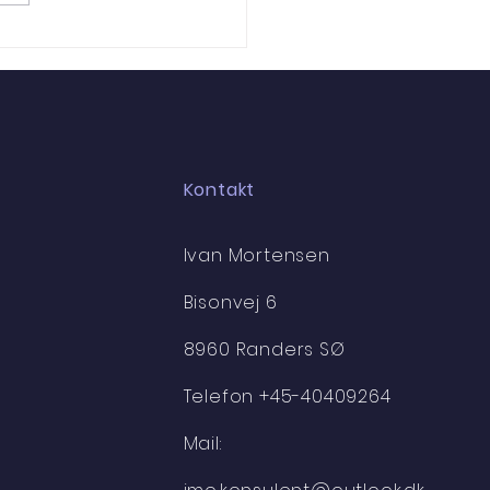
DER til fremtidens
otter
Kontakt
Ivan Mortensen
Bisonvej 6
8960 Randers SØ
Telefon +45-40409264
Mail: