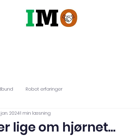
Robotter
Maskiner
Vandin
dbund
Robot erfaringer
. jan. 2024
1 min læsning
er lige om hjørnet...