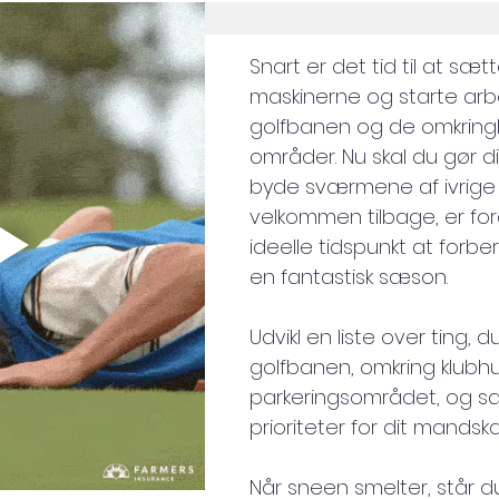
Snart er det tid til at sæt
maskinerne og starte arb
golfbanen og de omkring
områder. Nu skal du gør dig 
byde sværmene af ivrige g
velkommen tilbage, er for
ideelle tidspunkt at forbe
en fantastisk sæson.
Udvikl en liste over ting, 
golfbanen, omkring klubh
parkeringsområdet, og sæ
prioriteter for dit mandska
Når sneen smelter, står d