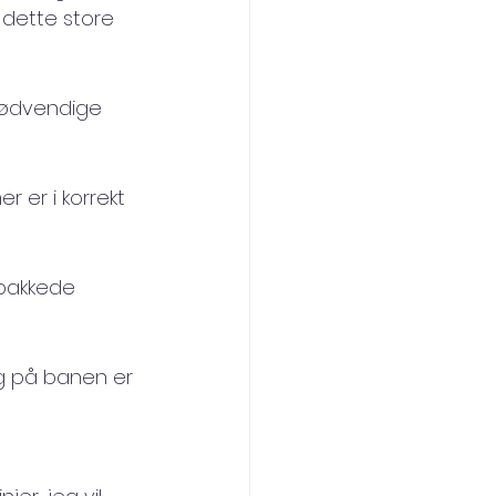
dette store 
nødvendige 
 er i korrekt 
pakkede 
ng på banen er 