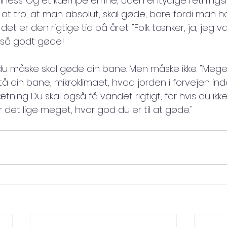
iness. Og et kæmpe emne, uden entydige retningslinj
t tro, at man absolut, skal gøde, bare fordi man h
det er den rigtige tid på året. "Folk tænker, ja, jeg 
ge så godt gøde!
u måske skal gøde din bane. Men måske ikke. "Meget
å din bane, mikroklimaet, hvad jorden i forvejen ind
ing Du skal også få vandet rigtigt, for hvis du ikk
det lige meget, hvor god du er til at gøde."