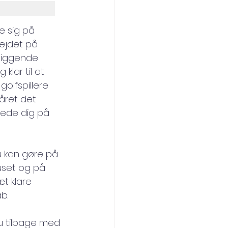
te sig på 
ejdet på 
liggende 
klar til at 
olfspillere 
året det 
rede dig på 
du kan gøre på 
uset og på 
t klare 
b.
u tilbage med 