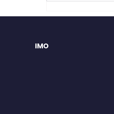
forberede golfbanens
græsarealer til foråret. Denne
forberedelse er afgørende
for at sikre et sundt, jævnt og
stærkt græ
IMO