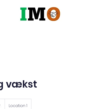
Robotter
Maskiner
Vandin
g vækst
.
Location 1