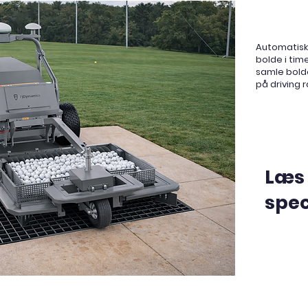
Automatisk
bolde i tim
samle bold
på driving
Læs
spec