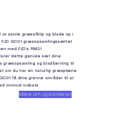
at samle græsafklip og blade op i
d FJD GC01 græsopsamlingssættet
men med FJD's RM21
larer dette geniale sæt dine
a græsopsamling og bladfjerning til
et om du har en naturlig græsplæne
 GC01 få dine grønne områder til at
ed minimal indsats.
Mere om opsamleren