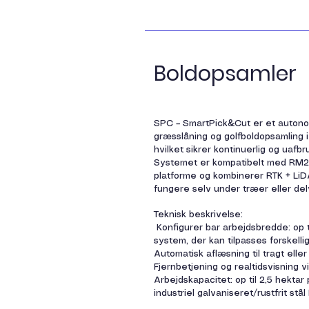
Boldopsamler
SPC – SmartPick&Cut er et autono
græsslåning og golfboldopsamling i
hvilket sikrer kontinuerlig og uafb
Systemet er kompatibelt med RM2
platforme og kombinerer RTK + LiD
fungere selv under træer eller del
Teknisk beskrivelse:
Konfigurer bar arbejdsbredde: op 
system, der kan tilpasses forskell
Automatisk aflæsning til tragt elle
Fjernbetjening og realtidsvisning 
Arbejdskapacitet: op til 2,5 hektar 
industriel galvaniseret/rustfrit stå