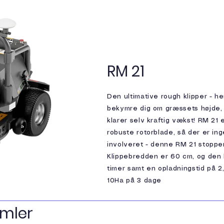
RM 21
Den ultimative rough klipper - h
bekymre dig om græssets højde,
klarer selv kraftig vækst! RM 21
robuste rotorblade, så der er in
involveret - denne RM 21 stopper
Klippebredden er 60 cm, og den 
timer samt en opladningstid på 2,
10Ha på 3 dage
mler