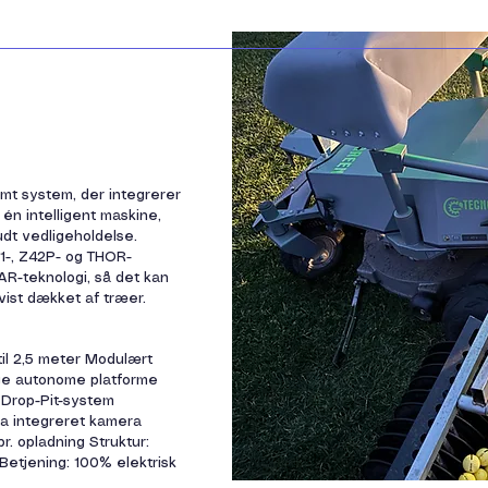
mt system, der integrerer
 én intelligent maskine,
rudt vedligeholdelse.
1-, Z42P- og THOR-
AR-teknologi, så det kan
vist dækket af træer.
til 2,5 meter Modulært
ige autonome platforme
r Drop-Pit-system
via integreret kamera
pr. opladning Struktur:
l Betjening: 100% elektrisk