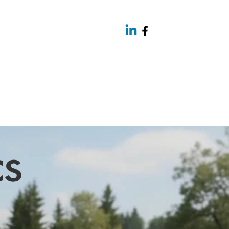
g
Bunker safe
More