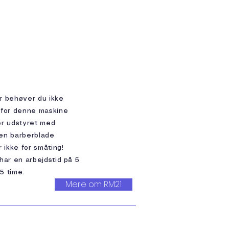
er behøver du ikke
 for denne maskine
 er udstyret med
gen barberblade
 ikke for småting!
har en arbejdstid på 5
5 time.
Mere om RM21