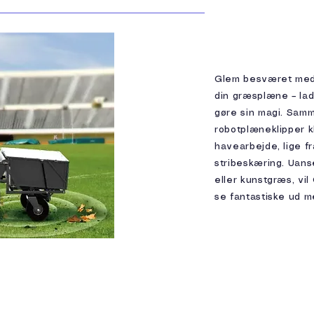
Glem besværet med 
din græsplæne – la
gøre sin magi. Sam
robotplæneklipper k
havearbejde, lige fr
stribeskæring. Uans
eller kunstgræs, vil
se fantastiske ud m